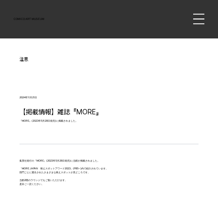
COMICO ART MUSEUM
注意
2024年11月21日
【掲載情報】雑誌『MORE』
『MORE』(2023年5月28日発売)に掲載されました。
集英社発行の『MORE』(2023年5月28日発売)に当館が掲載されました。
「MORE JAPAN 映えスポットアワード2023」(P85~)内で紹介されています。
部門ごとに選出されたさまざまな映えスポットが見どころです。
当館2階のラウンジでもご覧いただけます。
是非ご一読ください。