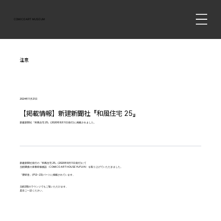
COMICO ART MUSEUM
注意
2024年11月21日
【掲載情報】新建新聞社『和風住宅 25』
新建新聞社『和風住宅 25』(2020年8月11日発行)に掲載されました。
新建新聞社発行の『和風住宅 25』(2020年8月11日発行)にて
当館隣接の保養研修施設〈COMICO ART HOUSE YUFUIN〉を取り上げていただきました。
「隈研吾」(P12~23)パートに掲載されています。
当館2階のラウンジでもご覧いただけます。
是非ご一読ください。