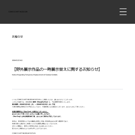
COMICO ART MUSEUM
お知らせ
2026年2月16日
【野外展示作品の一時展示替えに関するお知らせ】
Notice Regarding Temporary Replacement of Outdoor Exhibits
いつも COMICO ART MUSEUM YUFUIN にご来館いただき、誠にありがとうございます。
このたび当館では、奈良美智の
新作《Naughty Boy》
を、下記期間中展示いたします。
展示期間：2026年3月16日（月）～ 2026年12月31日（水）予定
※展示期間は現時点での予定となっており、今後変更となる場合がございます。あらかじめご了承ください。
本展示期間中は《Your Dog》の展示はございません。
あらかじめご了承くださいますようお願い申し上げます。
《Your Dog》は本企画展示終了後、あらためて展示を予定しております。
本作は、奈良美智ならではの繊細な表情と力強い存在感をあわせ持つ最新作であり、
作家の新たな魅力をご体感いただける貴重な機会となっております。
ぜひこの機会に、新作との特別な出会いをお楽しみください。
皆さまのご来館を心よりお待ち申し上げております。
COMICO ART MUSEUM YUFUIN