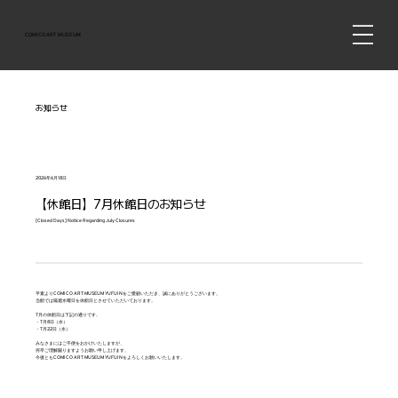
COMICO ART MUSEUM
お知らせ
2026年6月18日
【休館日】7月休館日のお知らせ
[Closed Days] Notice Regarding July Closures
平素よりCOMICO ART MUSEUM YUFUINをご愛顧いただき、誠にありがとうございます。
当館では隔週水曜日を休館日とさせていただいております。
7月の休館日は下記の通りです。
・7月8日（水）
・7月22日（水）
みなさまにはご不便をおかけいたしますが、
何卒ご理解賜りますようお願い申し上げます。
今後ともCOMICO ART MUSEUM YUFUINをよろしくお願いいたします。