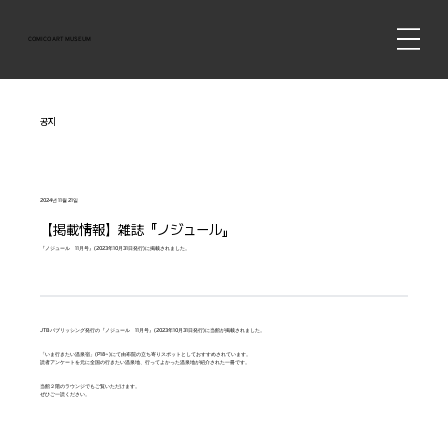
COMICO ART MUSEUM
공지
2024년 11월 21일
【掲載情報】雑誌『ノジュール』
『ノジュール 11月号』(2023年10月31日発行)に掲載されました。
JTBパブリッシング発行の『ノジュール 11月号』(2023年10月31日発行)に当館が掲載されました。
「いま行きたい温泉宿」(P18~)にて由布院の立ち寄りスポットとしておすすめされています。
読者アンケートを元に全国の行きたい温泉地、行ってよかった温泉地が紹介された一冊です。
当館２階のラウンジでもご覧いただけます。
ぜひご一読ください。