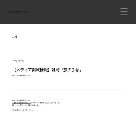
COMICO ART MUSEUM
공지
2024년 11월 21일
【メディア掲載情報】雑誌『旅の手帖』
雑誌『旅の手帖8月号』の
雑誌『
旅の手帖8月号
』の
「憧れの避暑地 由布院へ」
コーナーにて当館をご紹介いただきました。
57ページ、71ページに掲載されています。
ぜひお手にとってご覧ください！